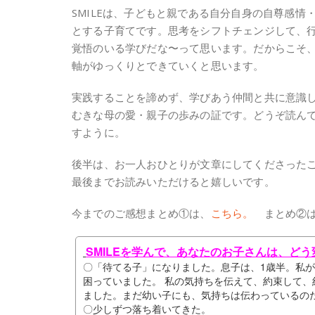
SMILEは、子どもと親である自分自身の自尊感
とする子育てです。思考をシフトチェンジして、
覚悟のいる学びだな〜って思います。だからこそ
軸がゆっくりとできていくと思います。
実践することを諦めず、学びあう仲間と共に意識
むきな母の愛・親子の歩みの証です。どうぞ読ん
すように。
後半は、お一人おひとりが文章にしてくださった
最後までお読みいただけると嬉しいです。
今までのご感想まとめ①は、
こちら。
まとめ②
SMILEを学んで、あなたのお子さんは、ど
〇「待てる子」になりました。息子は、1歳半。私
困っていました。 私の気持ちを伝えて、約束して
ました。まだ幼い子にも、気持ちは伝わっているの
〇少しずつ落ち着いてきた。