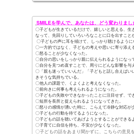
SMILEを学んで、あなたは、どう変わりまし
〇子どもが生きているだけで、嬉しいと思える、生
なって、先回りしていろいろなことに口を出すこと
〇子どもの声に耳を傾けて、しっかり聴けるように
〇一方的ではなく、子どもの考えや思いに寄り添え
〇怒ることが少なくなった。
〇自分の思いをしっかり親に伝えられるようになっ
〇自分を見つめ直すことで、周りにどんな影響を与
〇「親も迷っていいんだ」「子どもと話し合えばい
きそうな気持ちでいる。
〇他人の課題で、くよくよと考えなくなった。
〇前向きに何事も考えられるようになった。
〇子どもの失敗やできなかったことに注目せず、で
〇短所を長所と捉えられるようになってきた。
〇怒りの感情が湧いた時に、こらえて冷静な対応が
〇子どもの行動を待てるようになった。
〇子どもの話を聴いてあげようとすることができる
〇子育てに自信を持ち、不安が少なくなった。
〇子どもの話をあまり聞かずに、こちらの意見