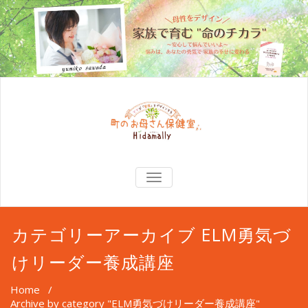
TOGGLE
NAVIGATION
カテゴリーアーカイブ ELM勇気づ
けリーダー養成講座
Home
/
Archive by category "ELM勇気づけリーダー養成講座"