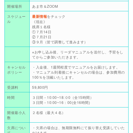
開催場所
あま市＆ZOOM
スケジュー
最新情報
をチェック
ル
《現在》
残席１名様
①７月14日
②７月21日
③９月（皆で調整して進みます）
※お申し込み後、リーダマニュアルを送付し、予習をし
てからご参加いただきます。
キャンセル
・入金後、1週間程度でマニュアルをお届けします。
ポリシー
・マニュアル到着後にキャンセルの場合は、参加費用の
100％を頂戴いたします。
受講料
59,800円
時間
３日間－10:00~18:０0（全15時間）
３日間－10:00~16：00(全16時間)
開催最小人
２名様（最大４名）
数
欠席につい
・欠席の場合は、無期限無料にて振り替え受講していた
て
だけます。