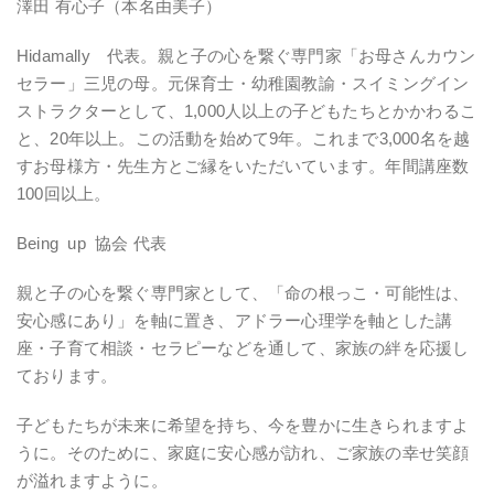
澤田 有心子（本名由美子）
Hidamally 代表。親と子の心を繋ぐ専門家「お母さんカウン
セラー」三児の母。元保育士・幼稚園教諭・スイミングイン
ストラクターとして、1,000人以上の子どもたちとかかわるこ
と、20年以上。この活動を始めて9年。これまで3,000名を越
すお母様方・先生方とご縁をいただいています。年間講座数
100回以上。
Being up 協会 代表
親と子の心を繋ぐ専門家として、「命の根っこ・可能性は、
安心感にあり」を軸に置き、アドラー心理学を軸とした講
座・子育て相談・セラピーなどを通して、家族の絆を応援し
ております。
子どもたちが未来に希望を持ち、今を豊かに生きられますよ
うに。そのために、家庭に安心感が訪れ、ご家族の幸せ笑顔
が溢れますように。