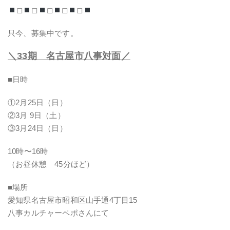
◻︎
◻︎
◻︎
◻︎
◻︎
只今、募集中です。
＼
33期 名古屋市八事対面／
■日時
①2月25日（日）
②3月 9日（土）
③3月24日（日）
10時〜16時
（お昼休憩 45分ほど）
■場所
愛知県名古屋市昭和区山手通4丁目15
八事カルチャーペポさんにて