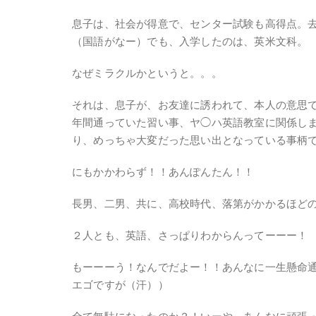
息子は、社会が得意で、センター試験も高得点。
（国語がなー）でも、入学したのは、英米文科。
なぜミラクルかというと。。。
それは、息子が、お友達に誘われて、本人の意思
年間通っていた習い事、ヤ◯ハ英語教室に関係し
り、めっちゃ大変だった思い出となっている事柄
にもかかわらず！！あんぽんたん！！
長男、二男、共に、高校時代、落第がかかるほど
２人とも、英語、さっぱりわからんってーーー！
もーーーう！なんでだよー！！あんなに一生懸命通ったのに！！＼＼\٩(๑`^´๑
エゴですが（汗））