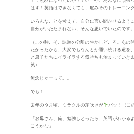
全て無駄になったのか？！いーや、あんなに頑張
はず！英語はできなくても、脳みそのトレーニン
いろんなことを考えて、自分に言い聞かせるよう
自分がいたたまれない、そんな思いでいたのです
（この時こそ、課題の分離の生かしどころ。あの
たかったから、大変でもなんとか通い続ける道を
と息子たちにイライラする気持ちも治まっていき
笑）
無念じゃーって。。。
でも！
去年の９月頃、ミラクルの芽吹きが
パッ！（この
「お母さん、俺、勉強しとったら、英語がわかる
こうかな」