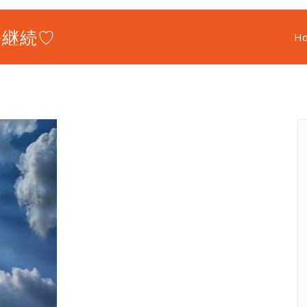
ル継続♡
H