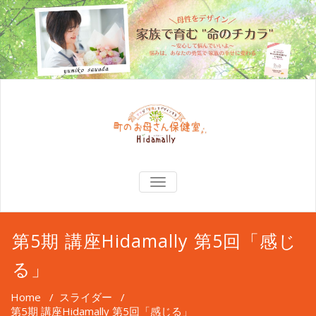
TOGGLE
NAVIGATION
第5期 講座Hidamally 第5回「感じ
る」
Home
/
スライダー
/
第5期 講座Hidamally 第5回「感じる」