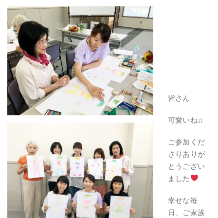
皆さん
可愛いね♫
ご参加くだ
さりありが
とうござい
ました
幸せな毎
日、ご家族