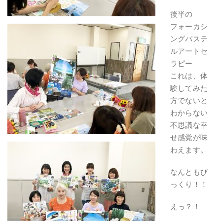
後半の
フォーカシ
ングパステ
ルアートセ
ラピー
これは、体
験してみた
方でないと
わからない
不思議な幸
せ感覚が味
わえます。
なんともび
っくり！！
えっ？！