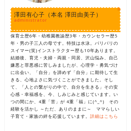
澤田有心子（本名 澤田由美子）
administrator
保育士歴6年・幼稚園教諭歴3年・カウンセラー歴5
年・男の子三人の母です。特技は水泳。バリバリの
スイマー(笑)インストラクター歴も10年あります。
結婚後、育児・夫婦・両親・同居、沢山悩み、自己
嫌悪と罪悪感に苦しみましたが、心理学・勇気づけ
に出会い、「自分」を諦めず「自分」に期待して生
きる、心地よさに気づくことができました。そし
て、「人との繋がりの中で、自分を生きる」その安
心感・幸福感を、今、しみじみと感じています。い
つの間にか、4重「苦」が 4重「福」に(^_^) その
経験を活かし ～ただ、ありのままに～ ママらしい
子育て・家族の絆を応援しています。
詳細はこちら