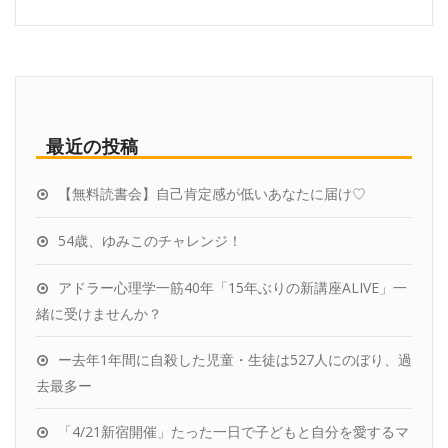
最近の投稿
【無料読書会】自己肯定感が低いあなたに届け♡
54歳、ゆみこのチャレンジ！
アドラー心理学一筋40年「15年ぶりの新講座ALIVE」一
緒に受けませんか？
ー去年1年間に自殺した児童・生徒は527人にのぼり、過
去最多ー
「4/21新宿開催」たった一日で子どもと自分を愛するマ