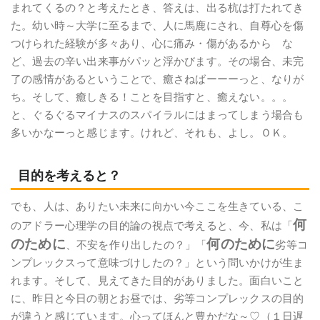
まれてくるの？と考えたとき、答えは、出る杭は打たれてき
た。幼い時～大学に至るまで、人に馬鹿にされ、自尊心を傷
つけられた経験が多々あり、心に痛み・傷があるから な
ど、過去の辛い出来事がパッと浮かびます。その場合、未完
了の感情があるということで、癒さねばーーーっと、なりが
ち。そして、癒しきる！ことを目指すと、癒えない。。。
と、ぐるぐるマイナスのスパイラルにはまってしまう場合も
多いかなーっと感じます。けれど、それも、よし。ＯＫ。
目的を考えると？
でも、人は、ありたい未来に向かい今ここを生きている、こ
何
のアドラー心理学の目的論の視点で考えると、今、私は「
のために
何のために
、不安を作り出したの？」「
劣等コ
ンプレックスって意味づけしたの？」という問いかけが生ま
れます。そして、見えてきた目的がありました。面白いこと
に、昨日と今日の朝とお昼では、劣等コンプレックスの目的
が違うと感じています。心ってほんと豊かだな～♡（１日遅