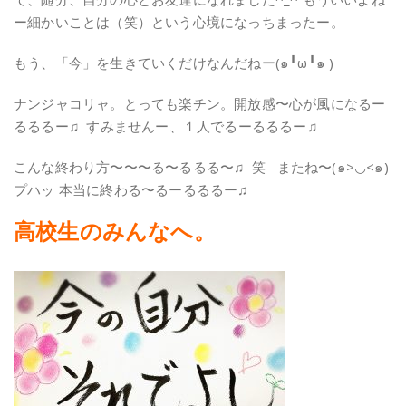
ー細かいことは（笑）という心境になっちまったー。
もう、「今」を生きていくだけなんだねー(๑╹ω╹๑ )
ナンジャコリャ。とっても楽チン。開放感〜心が風になるー
るるるー♫ すみませんー、１人でるーるるるー♫
こんな終わり方〜〜〜る〜るるる〜♫ 笑 またね〜(๑>◡<๑)
プハッ 本当に終わる〜るーるるるー♫
高校生のみんなへ。