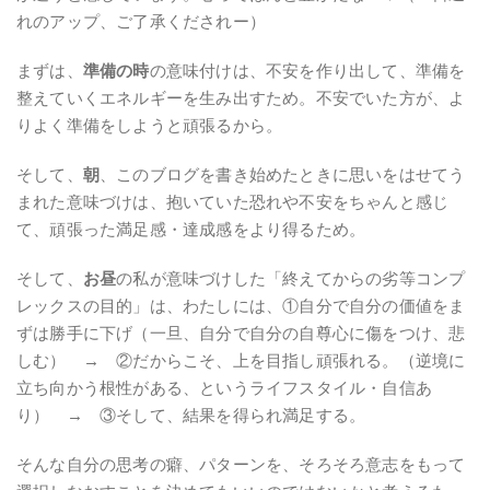
れのアップ、ご了承くだされー）
まずは、
準備の時
の意味付けは、不安を作り出して、準備を
整えていくエネルギーを生み出すため。不安でいた方が、よ
りよく準備をしようと頑張るから。
そして、
朝
、このブログを書き始めたときに思いをはせてう
まれた意味づけは、抱いていた恐れや不安をちゃんと感じ
て、頑張った満足感・達成感をより得るため。
そして、
お昼
の私が意味づけした「終えてからの劣等コンプ
レックスの目的」は、わたしには、①自分で自分の価値をま
ずは勝手に下げ（一旦、自分で自分の自尊心に傷をつけ、悲
しむ） → ②だからこそ、上を目指し頑張れる。（逆境に
立ち向かう根性がある、というライフスタイル・自信あ
り） → ③そして、結果を得られ満足する。
そんな自分の思考の癖、パターンを、そろそろ意志をもって