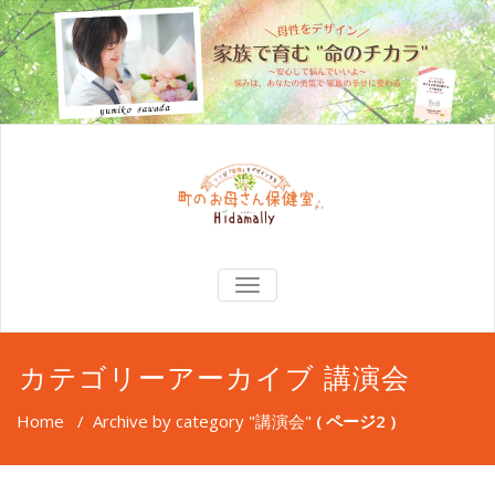
TOGGLE
NAVIGATION
カテゴリーアーカイブ 講演会
Home
/
Archive by category "講演会"
( ページ2 )