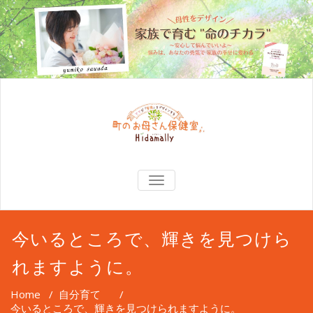
TOGGLE
NAVIGATION
今いるところで、輝きを見つけら
れますように。
Home
/
自分育て
/
今いるところで、輝きを見つけられますように。