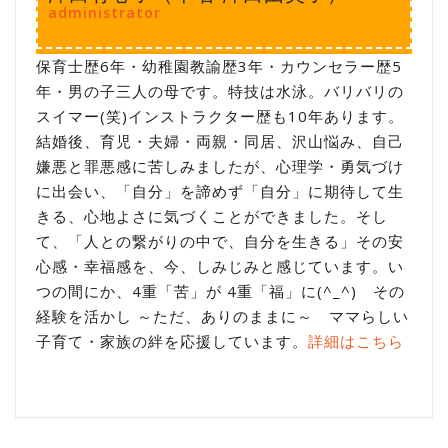
administrator
保育士歴6年・幼稚園教諭歴3年・カウンセラー歴5
年・男の子三人の母です。特技は水泳。バリバリの
スイマー(笑)インストラクター歴も10年あります。
結婚後、育児・夫婦・両親・同居、沢山悩み、自己
嫌悪と罪悪感に苦しみましたが、心理学・勇気づけ
に出会い、「自分」を諦めず「自分」に期待して生
きる、心地よさに気づくことができました。そし
て、「人との繋がりの中で、自分を生きる」その安
心感・幸福感を、今、しみじみと感じています。い
つの間にか、4重「苦」が 4重「福」に(^_^) その
経験を活かし ～ただ、ありのままに～ ママらしい
子育て・家族の絆を応援しています。
詳細はこちら