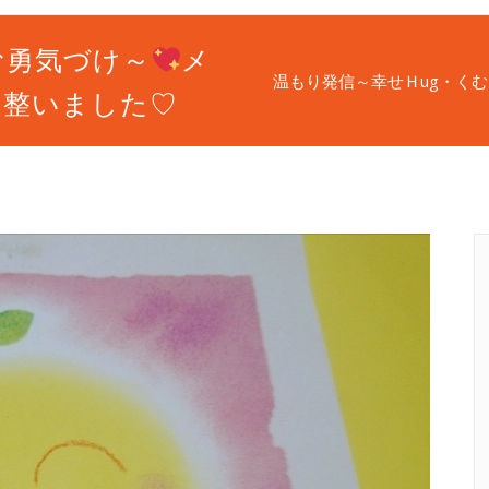
む勇気づけ～
メ
温もり発信～幸せＨug・く
と整いました♡