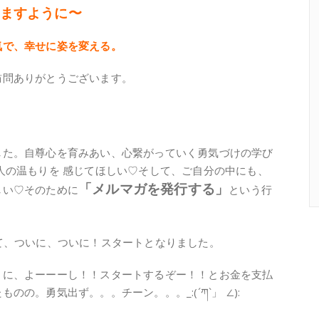
ますように〜
気で、幸せに姿を変える。
訪問ありがとうございます。
した。自尊心を育みあい、心繋がっていく勇気づけの学び
人の温もりを 感じてほしい♡そして、ご自分の中にも、
「メルマガを発行する」
しい♡そのために
という行
て、ついに、ついに！スタートとなりました。
」に、よーーーし！！スタートするぞー！！とお金を支払
の。勇気出ず。。。チーン。。。_:(´ཀ`」 ∠):