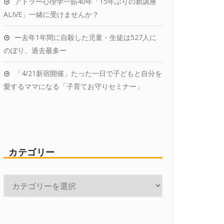
アドラー心理学一筋40年「15年ぶりの新講座
ALIVE」一緒に受けませんか？
ー去年1年間に自殺した児童・生徒は527人に
のぼり、過去最多ー
「4/21新宿開催」たった一日で子どもと自分を
愛するママになる「子育てお守りセミナー」
カテゴリー