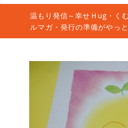
温もり発信～幸せＨug・く
ルマガ・発行の準備がやっ