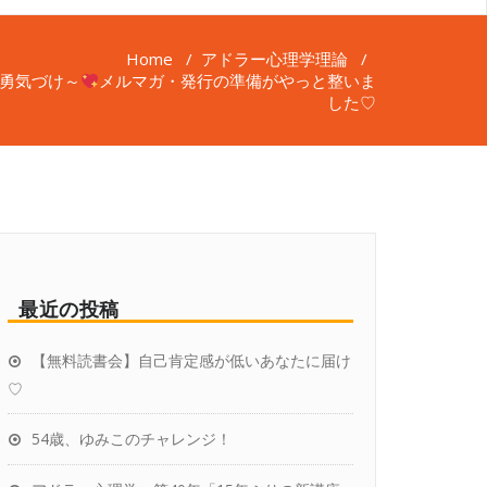
Home
/
アドラー心理学理論
/
む勇気づけ～
メルマガ・発行の準備がやっと整いま
した♡
最近の投稿
【無料読書会】自己肯定感が低いあなたに届け
♡
54歳、ゆみこのチャレンジ！