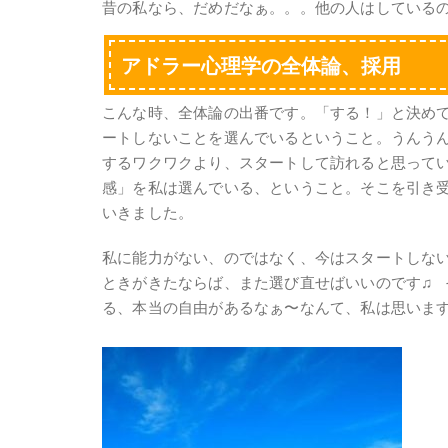
昔の私なら、だめだなぁ。。。他の人はしている
アドラー心理学の全体論、採用
こんな時、全体論の出番です。「する！」と決め
ートしないことを選んでいるということ。うんう
するワクワクより、スタートして訪れると思って
感」を私は選んでいる、ということ。そこを引き
いきました。
私に能力がない、のではなく、今はスタートしな
ときがきたならば、また選び直せばいいのです♫
る、本当の自由があるなぁ〜なんて、私は思いま