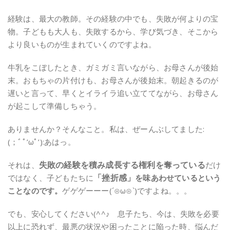
経験は、最大の教師。その経験の中でも、失敗が何よりの宝
物。子どもも大人も、失敗するから、学び気づき、そこから
より良いものが生まれていくのですよね。
牛乳をこぼしたとき、ガミガミ言いながら、お母さんが後始
末。おもちゃの片付けも、お母さんが後始末。朝起きるのが
遅いと言って、早くとイライラ追い立ててながら、お母さん
が起こして準備しちゃう。
ありませんか？そんなこと。私は、ぜーんぶしてました:
(；ﾞﾟ’ωﾟ’):あはっ。
失敗の経験を積み成長する権利を奪っている
それは、
だけ
「挫折感」
ではなく、子どもたちに
を味あわせているという
ことなのです。
ゲゲゲーーー(´⊙ω⊙`)ですよね。。。
でも、安心してください(^^♪ 息子たち、今は、失敗を必要
以上に恐れず、最悪の状況や困ったことに陥った時、悩んだ