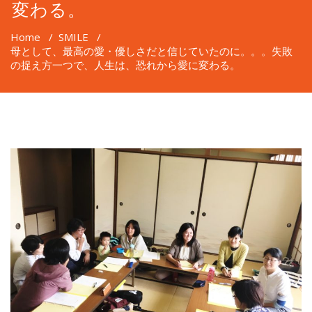
変わる。
Home
/
SMILE
/
母として、最高の愛・優しさだと信じていたのに。。。失敗
の捉え方一つで、人生は、恐れから愛に変わる。