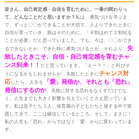
皆さん、自己肯定感・自信を育むために、一番の関わりっ
て、どんなことだと思いますか？
私は、勇気づけを学ぶま
で、ずっと〇〇ができることが大切で、人よりできたときに
自信が育っていき、親はそのために、「８割ほめて２割叱る
ことが必要」だと思っていました。でも、今は、〇〇ができ
失
るできないとか、できた時に勇気づけるとか、それより、
敗したときこそ、自信・自己肯定感を育むチャ
ンス到来！！
だと思っています。「えー？！」と叫びそ
チャンス対
うになるかもしれませんが、失敗したときに
応
「愛」発信か、それとも「恐れ」
したら、人生を
発信にするのか
、失敗に対する恐れをなくすだけでな
く、人生までも大きく影響を与えていくとさえ思っていま
す。私は息子たち３人、保育園の子どもたちと接する中で実
践してきて、ここは確信しているところ。そして、まさに！
私の人生も「恐れ」からではなく「愛」からに変わっていま
す。