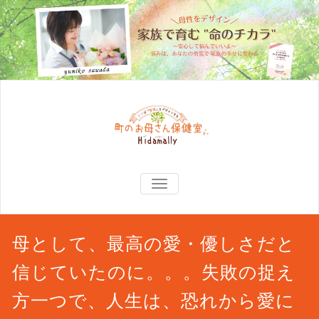
TOGGLE
NAVIGATION
母として、最高の愛・優しさだと
信じていたのに。。。失敗の捉え
方一つで、人生は、恐れから愛に