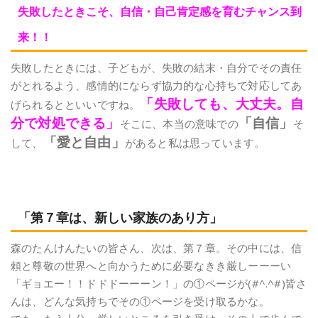
失敗したときこそ、自信・自己肯定感を育むチャンス到
来！！
失敗したときには、子どもが、失敗の結末・自分でその責任
がとれるよう、感情的にならず協力的な心持ちで対応してあ
「失敗しても、大丈夫。自
げられるとといいですね。
分で対処できる」
「自信」
そこに、本当の意味での
そ
「愛と自由」
して、
があると私は思っています。
「第７章は、新しい家族のあり方」
森のたんけんたいの皆さん、次は、第７章。その中には、信
頼と尊敬の世界へと向かうために必要なきき厳しーーーい
「ギョエー！！ドドドーーーン！」の①ページが(#^.^#)皆さ
んは、どんな気持ちでその①ページを受け取るかな。