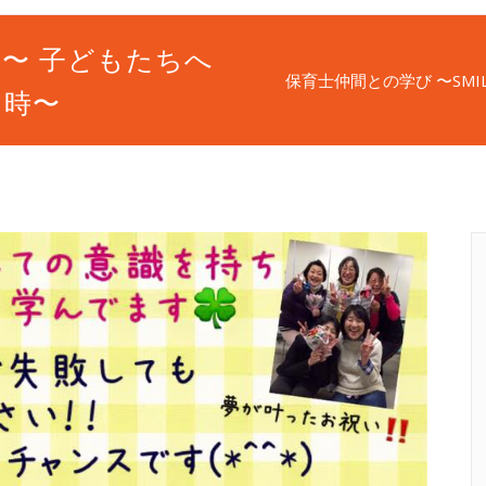
E〜 子どもたちへ
保育士仲間との学び 〜SM
る時〜