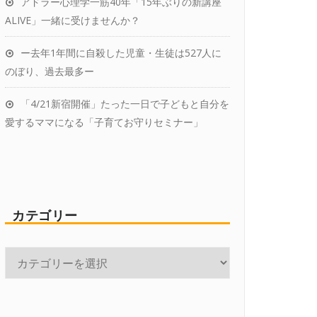
アドラー心理学一筋40年「15年ぶりの新講座
ALIVE」一緒に受けませんか？
ー去年1年間に自殺した児童・生徒は527人に
のぼり、過去最多ー
「4/21新宿開催」たった一日で子どもと自分を
愛するママになる「子育てお守りセミナー」
カテゴリー