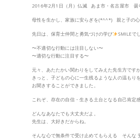
2016年2月1日（月）仏滅 あま市・名古屋市
母性を生かし、家族に安らぎを(*^^*) 親と子
先日は、保育士仲間と勇気づけの学び
SMILEで
〜不適切な行動には注目しない〜
〜適切な行動に注目する〜
元々、あたたかい関わりをしてみえた先生方です
きっと、子どもの心に一生残るような人の温もり
お聞きすることができました。
これぞ、存在の自信・生きる土台となる自己肯定
どんなあなたでも大丈夫だよ。
先生は、大好きだからね。
そんな心で無条件で受け止めてもらえる そんな 