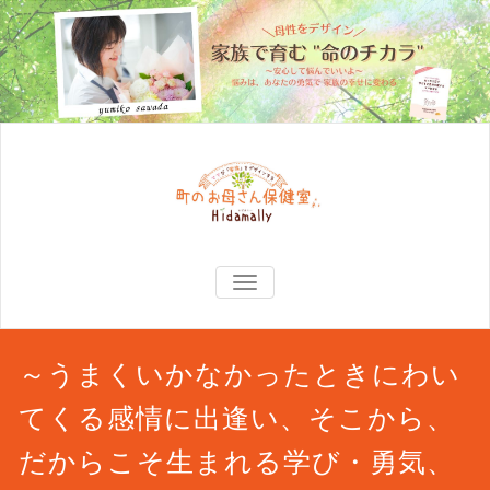
TOGGLE
NAVIGATION
～うまくいかなかったときにわい
てくる感情に出逢い、そこから、
だからこそ生まれる学び・勇気、