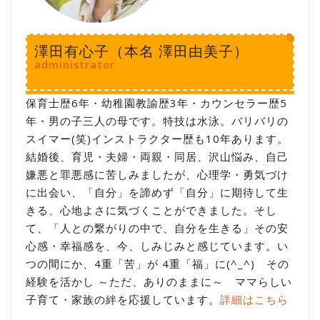
澤田有心子（本名 澤田由美子）
administrator
保育士歴6年・幼稚園教諭歴3年・カウンセラー歴5
年・男の子三人の母です。特技は水泳。バリバリの
スイマー(笑)インストラクター歴も10年あります。
結婚後、育児・夫婦・両親・同居、沢山悩み、自己
嫌悪と罪悪感に苦しみましたが、心理学・勇気づけ
に出会い、「自分」を諦めず「自分」に期待して生
きる、心地よさに気づくことができました。そし
て、「人との繋がりの中で、自分を生きる」その安
心感・幸福感を、今、しみじみと感じています。い
つの間にか、4重「苦」が 4重「福」に(^_^) その
経験を活かし ～ただ、ありのままに～ ママらしい
子育て・家族の絆を応援しています。
詳細はこちら