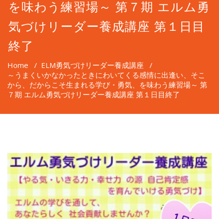
を味わう練習場～ 第７期 エルム勇
気づけリーダー養成講座 第１日目
終了
Home
/
ELM勇気づけリーダー養成講座
/
～うまくいかなかったときにわいてくる感情に出逢い、そこ
から、だからこそ生まれる学び・勇気、を味わう練習場～ 第
７期 エルム勇気づけリーダー養成講座 第１日目終了