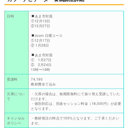
日時
あま市対面
①12月13日
②12月27日
zoom 日曜コース
①12月17日
② 1月28日
あま市対面
① 1月27日
② 2月24日
10時〜16時
受講料
74,190
教材費全て込み
欠席につい
・欠席の場合は、無期限無料にて振り替え受講していた
て
だけます。
・個別対応は、別途セッション料金（18,000円）が必要
となります。
キャンセル
・教材発注の時点で100%となります。ご了承ください
ポリシー
ませ。