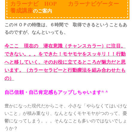
カラーナビ HOP カラーナビゲーター
養成講座
のご案内
このＨＯＰの特徴は、
６時間で 取得できるということもあ
るのですが、なんといっても、
今ここ 現在の 潜在意識（チャンスカラー）に注目。
できない。。。をできた！
モヤモヤをスッキリ！！行動
へと移していく、そのお役に立てるところが魅力だと思
います。（カラーセラピーと行動療法を組み合わせたも
の）
自己信頼・自己肯定感もアップしちゃいます^ ^
豊かになった現代だからこそ、小さな「やらなくてはいけな
いこと」が積み重なり、なんとなくモヤモヤがつのって、憂
鬱になってしまう。。。そんなことも多いのではないでしょ
うか？