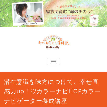
TOGGLE
NAVIGATION
潜在意識を味方につけて、幸せ直
感力up！♡カラーナビHOPカラー
ナビゲーター養成講座